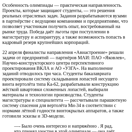
Особенность олимпиады — практическая направленность.
Проекты, которые защищают студенты, — это решения
реальных отраслевых задач. Задания разрабатываются вузами
в партнёрстве с ведущими компаниями и предприятиями, что
позволяет участникам получить опыт, востребованный на
рынке труда. Победа даёт льготы при поступлении в
магистратуру и аспирантуру, а также возможность попасть в
кадровый резерв крупнейших корпораций.
22 апреля финалисты направления «Авиастроение» решали
задачи от предприятий — партнёров МАИ: ПАО «Яковлев»,
Научно-конструкторского центра перспективного
проектирования ВКЛА и АО «УЗГА». На выполнение
заданий отводилось три часа. Студенты бакалавриата
проектировали систему складывания лопастей несущего
винта вертолёта типа Ка-62, разрабатывали конструкцию
жёсткой швартовки сложенных лопастей, выбирали
материалы и технологии производства. Студенты
магистратуры и специалитета — рассчитывали парашютную
систему спасения для вертолёта Ми-34 в соответствии с
нормами лётной годности винтокрылых аппаратов, а также
готовили эскизы и 3D-модели.
—- Было очень интересно и напряжённо . Я рад,
что принял участие в этой олимпиаде — она даёт