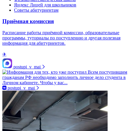
Яндекс Лицей для школьников
Советы абитуриентам
Приёмная комиссия
Расписание работы приёмной комиссии, образовательные
программы, туториалы по поступлению и другая полезная
информация для абитуриентов.
✈️
postupi_v_mai
postupi_v_mai