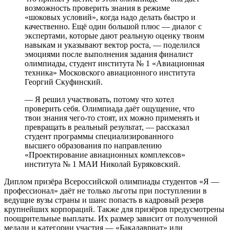
возможность проверить знания в режиме
«шоковых условий», когда надо делать быстро и
качественно. Ещё один большой плюс — диалог с
экспертами, которые дают реальную оценку твоим
навыкам и указывают вектор роста, — поделился
эмоциями после выполнения задания финалист
олимпиады, студент института № 1 «Авиационная
техника» Московского авиационного института
Георгий Скуфинский.
— Я решил участвовать, потому что хотел
проверить себя. Олимпиада даёт ощущение, что
твои знания чего-то стоят, их можно применять и
превращать в реальный результат, — рассказал
студент программы специализированного
высшего образования по направлению
«Проектирование авиационных комплексов»
института № 1 МАИ Николай Буряковский.
Диплом призёра Всероссийской олимпиады студентов «Я —
профессионал» даёт не только льготы при поступлении в
ведущие вузы страны и шанс попасть в кадровый резерв
крупнейших корпораций. Также для призёров предусмотрены
поощрительные выплаты. Их размер зависит от полученной
медали и категории участия — «Бакалавриат» или