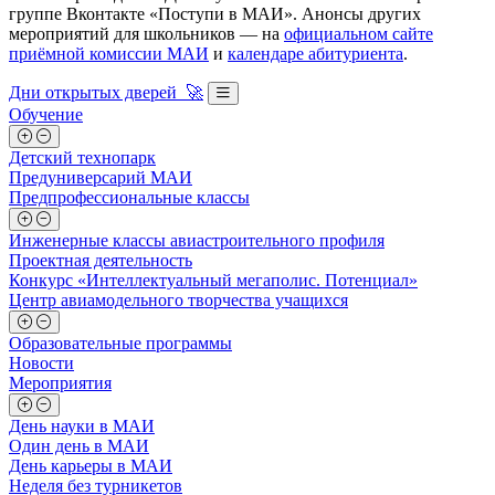
группе Вконтакте «Поступи в МАИ». Анонсы других
мероприятий для школьников — на
официальном сайте
приёмной комиссии МАИ
и
календаре абитуриента
.
Дни открытых дверей 🚀
Обучение
Детский технопарк
Предуниверсарий МАИ
Предпрофессиональные классы
Инженерные классы авиастроительного профиля
Проектная деятельность
Конкурс «Интеллектуальный мегаполис. Потенциал»
Центр авиамодельного творчества учащихся
Образовательные программы
Новости
Мероприятия
День науки в МАИ
Один день в МАИ
День карьеры в МАИ
Неделя без турникетов