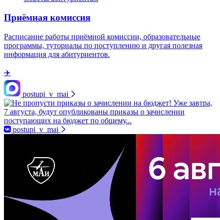
Приёмная комиссия
Расписание работы приёмной комиссии, образовательные
программы, туториалы по поступлению и другая полезная
информация для абитуриентов.
✈️
postupi_v_mai
postupi_v_mai